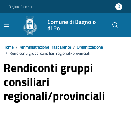
Vai ai contenuti
Vai al footer
Regione Veneto
Comune di Bagnolo
di Po
Home
/
Amministrazione Trasparente
/
Organizzazione
/
Rendiconti gruppi consiliari regionali/provinciali
Rendiconti gruppi
consiliari
regionali/provinciali