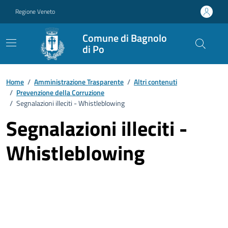
Vai ai contenuti
Vai al footer
Regione Veneto
Comune di Bagnolo
di Po
Home
/
Amministrazione Trasparente
/
Altri contenuti
/
Prevenzione della Corruzione
/
Segnalazioni illeciti - Whistleblowing
Segnalazioni illeciti -
Whistleblowing