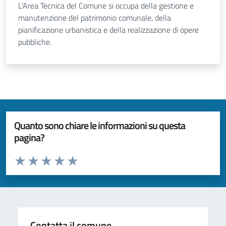
L’Area Tecnica del Comune si occupa della gestione e
manutenzione del patrimonio comunale, della
pianificazione urbanistica e della realizzazione di opere
pubbliche.
Quanto sono chiare le informazioni su questa
pagina?
Valuta da 1 a 5 stelle la pagina
Valuta 1 stelle su 5
Valuta 2 stelle su 5
Valuta 3 stelle su 5
Valuta 4 stelle su 5
Valuta 5 stelle su 5
Contatta il comune