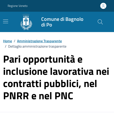
Vai ai contenuti
Vai al footer
Regione Veneto
Comune di Bagnolo
di Po
Home
/
Amministrazione Trasparente
/
Dettaglio amministrazione trasparente
Pari opportunità e
inclusione lavorativa nei
contratti pubblici, nel
PNRR e nel PNC