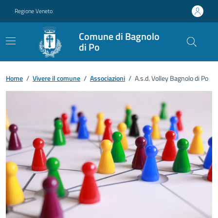
Vai ai contenuti
Vai al footer
Regione Veneto
Comune di Bagnolo
di Po
Home
/
Vivere il comune
/
Associazioni
/
A.s.d. Volley Bagnolo di Po