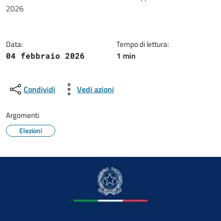
Dettagli della notizia
2026
Data:
Tempo di lettura:
1 min
04 febbraio 2026
Condividi
Vedi azioni
Argomenti
Elezioni