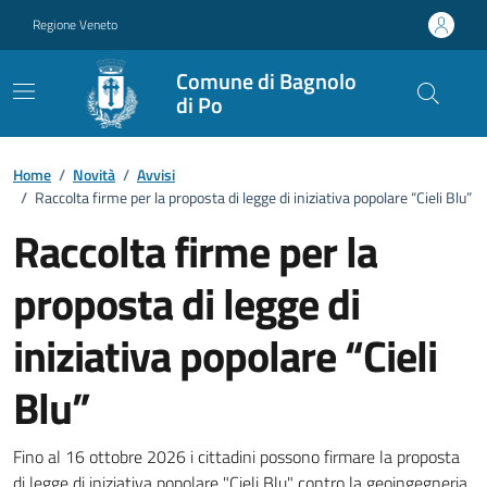
Vai ai contenuti
Vai al footer
Regione Veneto
Comune di Bagnolo
di Po
Home
/
Novità
/
Avvisi
/
Raccolta firme per la proposta di legge di iniziativa popolare “Cieli Blu”
Raccolta firme per la
proposta di legge di
iniziativa popolare “Cieli
Blu”
Dettagli della notizia
Fino al 16 ottobre 2026 i cittadini possono firmare la proposta
di legge di iniziativa popolare "Cieli Blu" contro la geoingegneria.