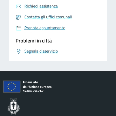
Richiedi assistenza
Contatta gli uffici comunali
Prenota appuntamento
Problemi in città
Segnala disservizio