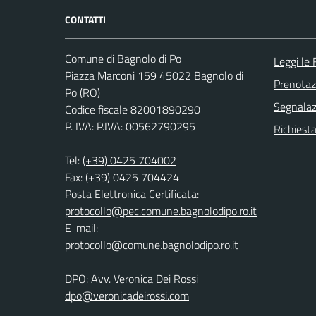
CONTATTI
Comune di Bagnolo di Po
Leggi le
Piazza Marconi 159 45022 Bagnolo di
Prenota
Po (RO)
Segnalazi
Codice fiscale 82001890290
P. IVA: P.IVA: 00562790295
Richiesta
Tel:
(+39) 0425 704002
Fax: (+39) 0425 704424
Posta Elettronica Certificata:
protocollo@pec.comune.bagnolodipo.ro.it
E-mail:
protocollo@comune.bagnolodipo.ro.it
DPO: Avv. Veronica Dei Rossi
dpo@veronicadeirossi.com