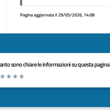
Pagina aggiornata il 29/05/2026, 14:08
nto sono chiare le informazioni su questa pagina
a da 1 a 5 stelle la pagina
ta 1 stelle su 5
Valuta 2 stelle su 5
Valuta 3 stelle su 5
Valuta 4 stelle su 5
Valuta 5 stelle su 5