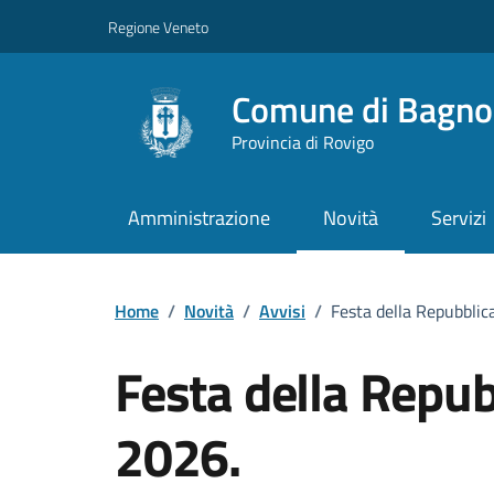
Vai ai contenuti
Vai al footer
Regione Veneto
Comune di Bagnol
Provincia di Rovigo
Amministrazione
Novità
Servizi
Home
/
Novità
/
Avvisi
/
Festa della Repubblic
Festa della Repub
2026.