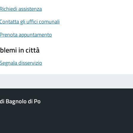
Richiedi assistenza
Contatta gli uffici comunali
Prenota appuntamento
blemi in città
Segnala disservizio
i Bagnolo di Po