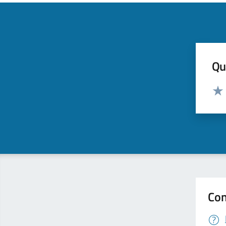
Qua
Valut
Valu
Con