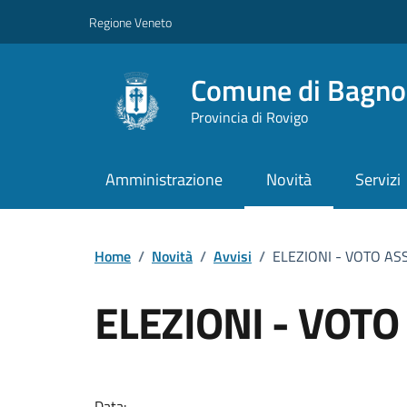
Vai ai contenuti
Vai al footer
Regione Veneto
Comune di Bagnol
Provincia di Rovigo
Amministrazione
Novità
Servizi
Home
/
Novità
/
Avvisi
/
ELEZIONI - VOTO AS
ELEZIONI - VOTO
Dettagli della notizi
Data: