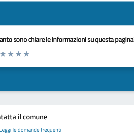
nto sono chiare le informazioni su questa pagina
a da 1 a 5 stelle la pagina
ta 1 stelle su 5
Valuta 2 stelle su 5
Valuta 3 stelle su 5
Valuta 4 stelle su 5
Valuta 5 stelle su 5
tatta il comune
Leggi le domande frequenti