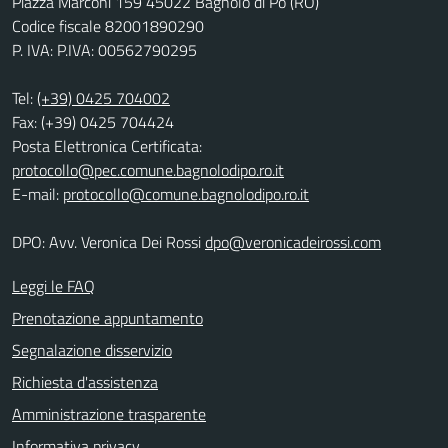
Piazza Marconi 159 45022 Bagnolo di Po (RO)
Codice fiscale 82001890290
P. IVA: P.IVA: 00562790295
Tel:
(+39) 0425 704002
Fax: (+39) 0425 704424
Posta Elettronica Certificata:
protocollo@pec.comune.bagnolodipo.ro.it
E-mail:
protocollo@comune.bagnolodipo.ro.it
DPO: Avv. Veronica Dei Rossi
dpo@veronicadeirossi.com
Leggi le FAQ
Prenotazione appuntamento
Segnalazione disservizio
Richiesta d'assistenza
Amministrazione trasparente
Informativa privacy