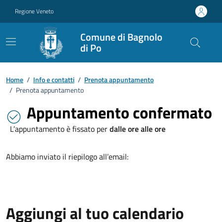
Vai ai contenuti
Vai al footer
Regione Veneto
Comune di Bagnolo
di Po
Home
/
Info e contatti
/
Prenota appuntamento
/
Prenota appuntamento
Appuntamento confermato
L’appuntamento è fissato per
dalle ore alle ore
Abbiamo inviato il riepilogo all’email:
Aggiungi al tuo calendario