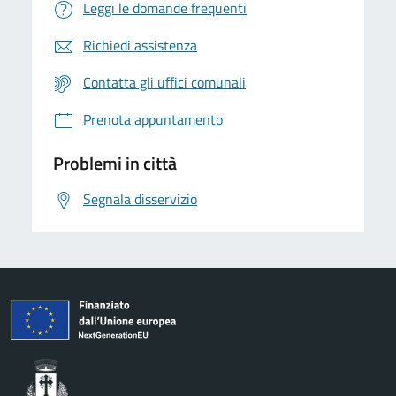
Leggi le domande frequenti
Richiedi assistenza
Contatta gli uffici comunali
Prenota appuntamento
Problemi in città
Segnala disservizio